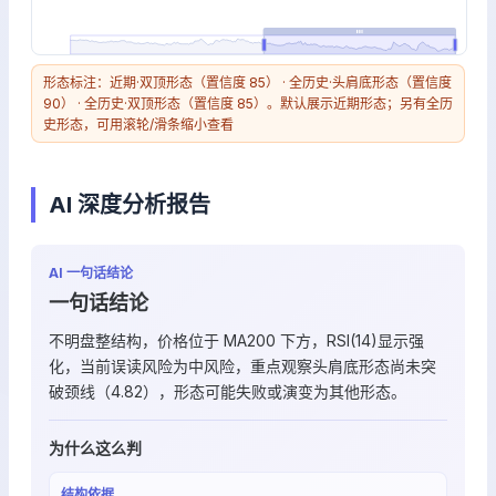
形态标注：近期·双顶形态（置信度 85） · 全历史·头肩底形态（置信度
90） · 全历史·双顶形态（置信度 85）。默认展示近期形态；另有全历
史形态，可用滚轮/滑条缩小查看
AI 深度分析报告
AI 一句话结论
一句话结论
不明盘整结构，价格位于 MA200 下方，RSI(14)显示强
化，当前误读风险为中风险，重点观察头肩底形态尚未突
破颈线（4.82），形态可能失败或演变为其他形态。
为什么这么判
结构依据