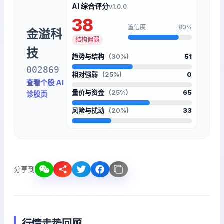
AI 综合评分
v1.0.0
38
置信度
80%
金溢科
结构偏弱
技
趋势与结构
(30%)
51
002869
相对强弱
(25%)
0
查看个股 AI
量价与资金
(25%)
65
诊股页
风险与扰动
(20%)
33
分享到