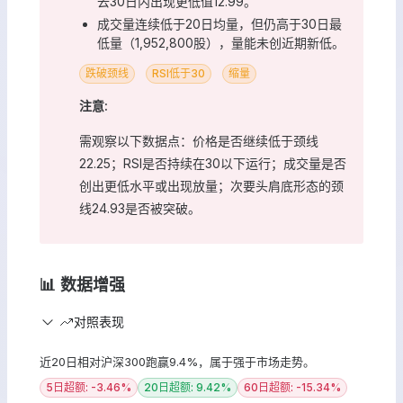
去30日内出现更低值12.99。
成交量连续低于20日均量，但仍高于30日最
低量（1,952,800股），量能未创近期新低。
跌破颈线
RSI低于30
缩量
注意:
需观察以下数据点：价格是否继续低于颈线
22.25；RSI是否持续在30以下运行；成交量是否
创出更低水平或出现放量；次要头肩底形态的颈
线24.93是否被突破。
📊 数据增强
对照表现
近20日相对沪深300跑赢9.4%，属于强于市场走势。
5日超额: -3.46%
20日超额: 9.42%
60日超额: -15.34%