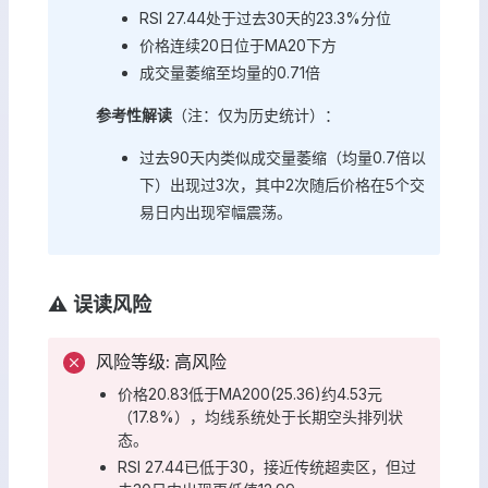
RSI 27.44处于过去30天的23.3%分位
价格连续20日位于MA20下方
成交量萎缩至均量的0.71倍
参考性解读
（注：仅为历史统计）：
过去90天内类似成交量萎缩（均量0.7倍以
下）出现过3次，其中2次随后价格在5个交
易日内出现窄幅震荡。
⚠️ 误读风险
风险等级: 高风险
价格20.83低于MA200(25.36)约4.53元
（17.8%），均线系统处于长期空头排列状
态。
RSI 27.44已低于30，接近传统超卖区，但过