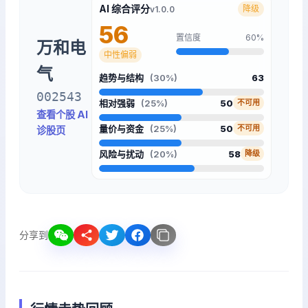
AI 综合评分
降级
v1.0.0
56
置信度
60%
万和电
中性偏弱
气
趋势与结构
(30%)
63
002543
相对强弱
(25%)
50
不可用
查看个股 AI
量价与资金
(25%)
50
不可用
诊股页
风险与扰动
(20%)
58
降级
分享到