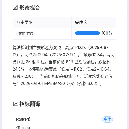
📐 形态拟合
形态类型
完成度
100
%
双顶/双底
算法检测到主要形态为双顶：高点1=12.18（2025-06-
12），高点2=12.04（2025-07-17），颈线≈10.84，两高
点间距 25 根 K 线。当前价格 8.18 已跌破颈线，跌幅约
24.5%。次要形态为双底（低点1=11.02，低点2=10.84，
颈线≈12.18），当前价格仍在颈线下方。近期均线交叉信
号：2026-04-01 MA5/MA20 死叉（价格 9.02）。
📈 指标翻译
RSI(14)
中性
值: 37.60