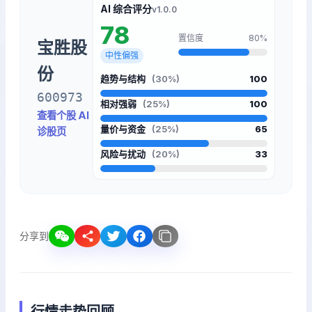
AI 综合评分
v1.0.0
78
置信度
80%
宝胜股
中性偏强
份
趋势与结构
(30%)
100
600973
相对强弱
(25%)
100
查看个股 AI
量价与资金
(25%)
65
诊股页
风险与扰动
(20%)
33
分享到