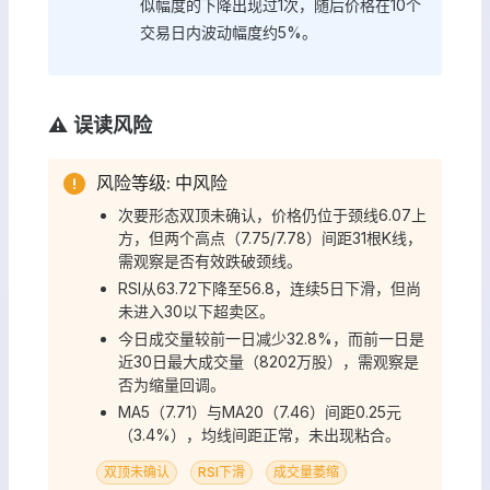
似幅度的下降出现过1次，随后价格在10个
交易日内波动幅度约5%。
⚠️ 误读风险
风险等级: 中风险
次要形态双顶未确认，价格仍位于颈线6.07上
方，但两个高点（7.75/7.78）间距31根K线，
需观察是否有效跌破颈线。
RSI从63.72下降至56.8，连续5日下滑，但尚
未进入30以下超卖区。
今日成交量较前一日减少32.8%，而前一日是
近30日最大成交量（8202万股），需观察是
否为缩量回调。
MA5（7.71）与MA20（7.46）间距0.25元
（3.4%），均线间距正常，未出现粘合。
双顶未确认
RSI下滑
成交量萎缩