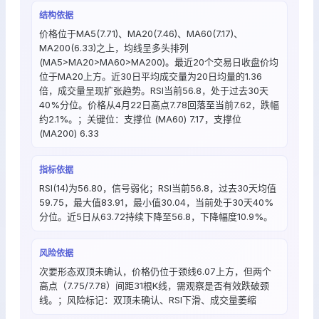
结构依据
价格位于MA5(7.71)、MA20(7.46)、MA60(7.17)、
MA200(6.33)之上，均线呈多头排列
(MA5>MA20>MA60>MA200)。最近20个交易日收盘价均
位于MA20上方。近30日平均成交量为20日均量的1.36
倍，成交量呈现扩张趋势。RSI当前56.8，处于过去30天
40%分位。价格从4月22日高点7.78回落至当前7.62，跌幅
约2.1%。；关键位：支撑位 (MA60) 7.17，支撑位
(MA200) 6.33
指标依据
RSI(14)为56.80，信号弱化；RSI当前56.8，过去30天均值
59.75，最大值83.91，最小值30.04，当前处于30天40%
分位。近5日从63.72持续下降至56.8，下降幅度10.9%。
风险依据
次要形态双顶未确认，价格仍位于颈线6.07上方，但两个
高点（7.75/7.78）间距31根K线，需观察是否有效跌破颈
线。；风险标记：双顶未确认、RSI下滑、成交量萎缩