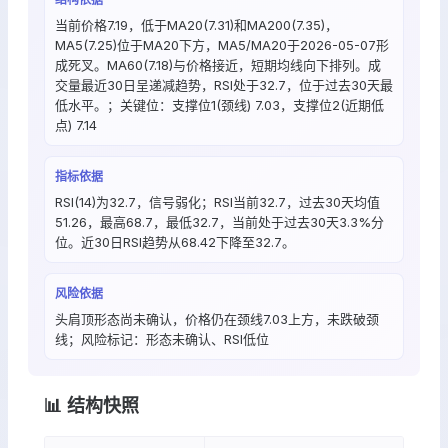
当前价格7.19，低于MA20(7.31)和MA200(7.35)，
MA5(7.25)位于MA20下方，MA5/MA20于2026-05-07形
成死叉。MA60(7.18)与价格接近，短期均线向下排列。成
交量最近30日呈递减趋势，RSI处于32.7，位于过去30天最
低水平。；关键位：支撑位1(颈线) 7.03，支撑位2(近期低
点) 7.14
指标依据
RSI(14)为32.7，信号弱化；RSI当前32.7，过去30天均值
51.26，最高68.7，最低32.7，当前处于过去30天3.3%分
位。近30日RSI趋势从68.42下降至32.7。
风险依据
头肩顶形态尚未确认，价格仍在颈线7.03上方，未跌破颈
线；风险标记：形态未确认、RSI低位
📊 结构快照