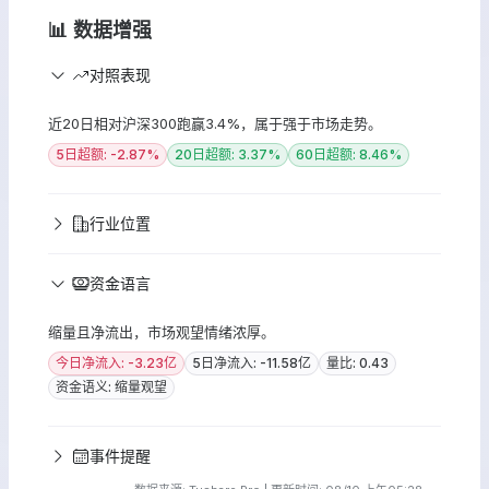
📊 数据增强
对照表现
近20日相对沪深300跑赢3.4%，属于强于市场走势。
5日超额: -2.87%
20日超额: 3.37%
60日超额: 8.46%
行业位置
资金语言
缩量且净流出，市场观望情绪浓厚。
今日净流入: -3.23亿
5日净流入: -11.58亿
量比: 0.43
资金语义: 缩量观望
事件提醒