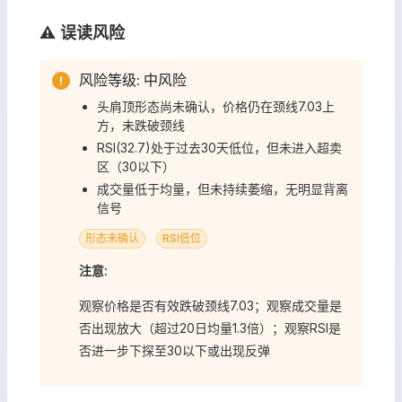
⚠️ 误读风险
风险等级: 中风险
头肩顶形态尚未确认，价格仍在颈线7.03上
方，未跌破颈线
RSI(32.7)处于过去30天低位，但未进入超卖
区（30以下）
成交量低于均量，但未持续萎缩，无明显背离
信号
形态未确认
RSI低位
注意:
观察价格是否有效跌破颈线7.03；观察成交量是
否出现放大（超过20日均量1.3倍）；观察RSI是
否进一步下探至30以下或出现反弹