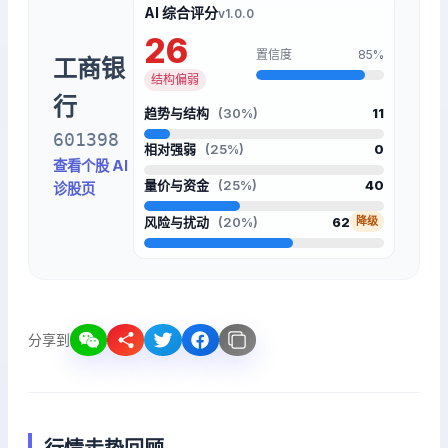
AI 综合评分
v1.0.0
26
置信度
85%
工商银
结构偏弱
行
趋势与结构
(30%)
11
601398
相对强弱
(25%)
0
查看个股 AI
量价与资金
(25%)
40
诊股页
风险与扰动
(20%)
62
降级
分享到