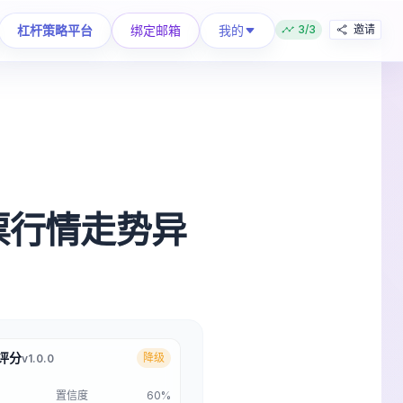
我的
杠杆策略平台
绑定邮箱
3/3
邀请
 股票行情走势异
合评分
降级
v1.0.0
置信度
60%