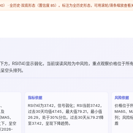
0） · 全历史·双底形态（置信度 85）。标注为全历史形态，可用滚轮/滑条缩放查看
 下方，RSI(14)显示弱化，当前误读风险为中风险，重点观察价格位于所有
统呈空头排列。
指标依据
风险依据
）、
RSI(14)为37.42，信号弱化；RSI当前37.42，
价格位于所
）及
过去30天均值47.45，最大值79.21，最小值
MA60、
（MA5、
26.29，处于30%分位。过去30天从79.21降
列；风险
之下，呈空
至37.42，呈现下降趋势。
盾
2026-