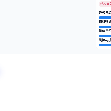
结构偏
趋势与
相对强
量价与
风险与