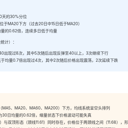
去30天的30%分位
位于MA20下方（过去20日中15日低于MA20）
量的0.62倍，连续多日低于均量
史统计）：
于40出现过8次，其中5次随后出现反弹至40以上，3次继续下行
低于均量0.7倍出现过4次，其中2次随后价格出现震荡，2次延续下跌
MA5、MA20、MA60、MA200）下方，均线系统呈空头排列
30日均量的0.62倍，缩量状态下价格波动可能失真
0）与双顶形态（颈线11.61）同时存在，价格位于两颈线之间（11.68）