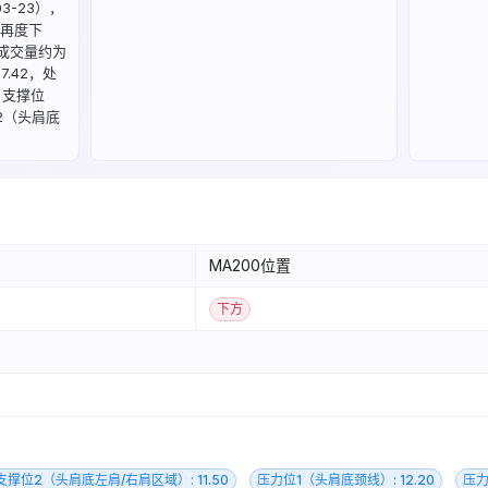
03-23），
0）再度下
成交量约为
7.42，处
：支撑位
位2（头肩底
MA200位置
下方
支撑位2（头肩底左肩/右肩区域）: 11.50
压力位1（头肩底颈线）: 12.20
压力