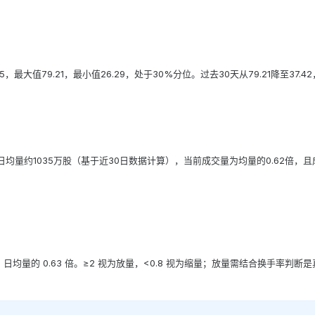
.45，最大值79.21，最小值26.29，处于30%分位。过去30天从79.21降至37
）
均量约1035万股（基于近30日数据计算），当前成交量为均量的0.62倍，且成交量
5 日均量的 0.63 倍。≥2 视为放量，<0.8 视为缩量；放量需结合换手率判