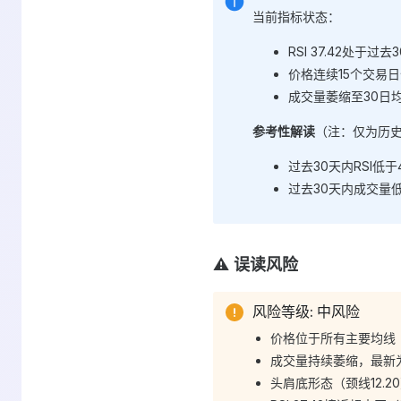
当前指标状态：
RSI 37.42处于过
价格连续15个交易日
成交量萎缩至30日均
参考性解读
（注：仅为历
过去30天内RSI低
过去30天内成交量
⚠️ 误读风险
风险等级: 中风险
价格位于所有主要均线（
成交量持续萎缩，最新为
头肩底形态（颈线12.2