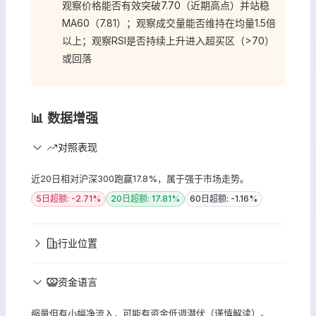
观察价格能否有效突破7.70（近期高点）并站稳
MA60（7.81）；观察成交量能否维持在均量1.5倍
以上；观察RSI是否持续上升进入超买区（>70）
或回落
📊 数据增强
对照表现
近20日相对沪深300跑赢17.8%，属于强于市场走势。
5日超额: -2.71%
20日超额: 17.81%
60日超额: -1.16%
行业位置
资金语言
缩量但有小幅净流入，可能有资金低调潜伏（谨慎解读）。