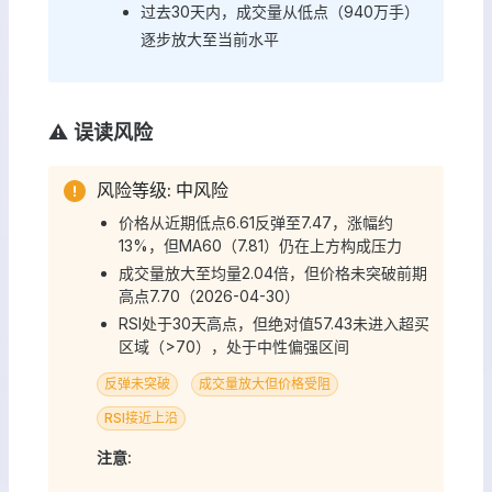
过去30天内，成交量从低点（940万手）
逐步放大至当前水平
⚠️ 误读风险
风险等级: 中风险
价格从近期低点6.61反弹至7.47，涨幅约
13%，但MA60（7.81）仍在上方构成压力
成交量放大至均量2.04倍，但价格未突破前期
高点7.70（2026-04-30）
RSI处于30天高点，但绝对值57.43未进入超买
区域（>70），处于中性偏强区间
反弹未突破
成交量放大但价格受阻
RSI接近上沿
注意: