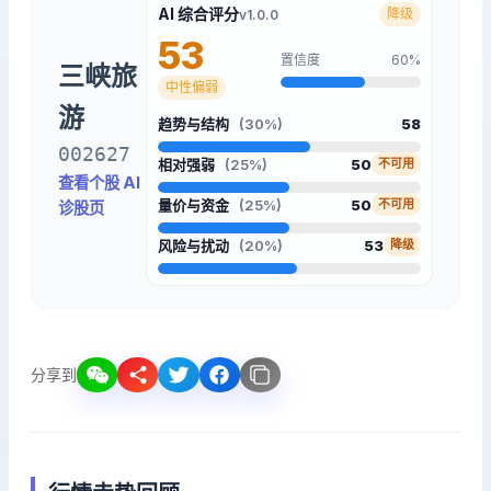
AI 综合评分
降级
v1.0.0
53
置信度
60%
三峡旅
中性偏弱
游
趋势与结构
(30%)
58
002627
相对强弱
(25%)
50
不可用
查看个股 AI
量价与资金
(25%)
50
不可用
诊股页
风险与扰动
(20%)
53
降级
分享到