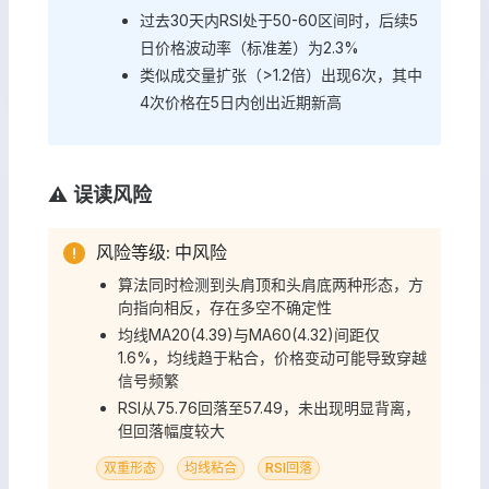
过去30天内RSI处于50-60区间时，后续5
日价格波动率（标准差）为2.3%
类似成交量扩张（>1.2倍）出现6次，其中
4次价格在5日内创出近期新高
⚠️ 误读风险
风险等级: 中风险
算法同时检测到头肩顶和头肩底两种形态，方
向指向相反，存在多空不确定性
均线MA20(4.39)与MA60(4.32)间距仅
1.6%，均线趋于粘合，价格变动可能导致穿越
信号频繁
RSI从75.76回落至57.49，未出现明显背离，
但回落幅度较大
双重形态
均线粘合
RSI回落