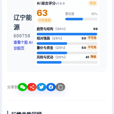
AI 综合评分
降级
v1.0.0
63
置信度
55%
辽宁能
中性偏弱
源
趋势与结构
(30%)
99
600758
相对强弱
(25%)
50
不可用
查看个股 AI
量价与资金
(25%)
50
不可用
诊股页
风险与扰动
(20%)
41
降级
分享到