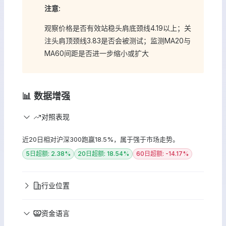
注意:
观察价格是否有效站稳头肩底颈线4.19以上；关
注头肩顶颈线3.83是否会被测试；监测MA20与
MA60间距是否进一步缩小或扩大
📊 数据增强
对照表现
近20日相对沪深300跑赢18.5%，属于强于市场走势。
5日超额: 2.38%
20日超额: 18.54%
60日超额: -14.17%
行业位置
资金语言