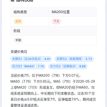
结构类型
MA200位置
盘整
下方
阶段
早期
关键价格位
支撑位1（近30日低点）: 6.61
支撑位2（双底颈线）: 5.73
压力位1（MA60）: 7.76
压力位2（近期高点）: 8.88
当前价格7.11，位于MA200（7.18）下方0.07元，
MA60（7.76）下方0.65元。MA5（7.10）于2026-05-29
上穿MA20（7.03）形成金叉，但MA20仍低于MA60，均
线系统呈短期向上、中长期向下的发散状态。过去30个交
易日价格从6.61低点反弹至7.11，反弹幅度7.6%，期间成交
量整体呈递减态势。