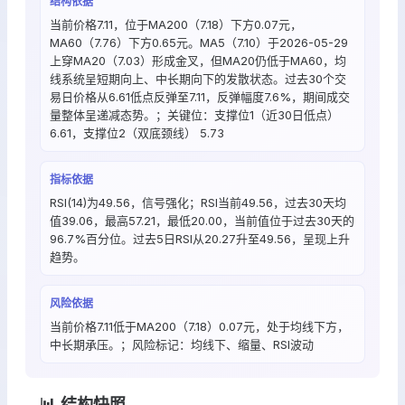
结构依据
当前价格7.11，位于MA200（7.18）下方0.07元，
MA60（7.76）下方0.65元。MA5（7.10）于2026-05-29
上穿MA20（7.03）形成金叉，但MA20仍低于MA60，均
线系统呈短期向上、中长期向下的发散状态。过去30个交
易日价格从6.61低点反弹至7.11，反弹幅度7.6%，期间成交
量整体呈递减态势。；关键位：支撑位1（近30日低点）
6.61，支撑位2（双底颈线） 5.73
指标依据
RSI(14)为49.56，信号强化；RSI当前49.56，过去30天均
值39.06，最高57.21，最低20.00，当前值位于过去30天的
96.7%百分位。过去5日RSI从20.27升至49.56，呈现上升
趋势。
风险依据
当前价格7.11低于MA200（7.18）0.07元，处于均线下方，
中长期承压。；风险标记：均线下、缩量、RSI波动
📊 结构快照