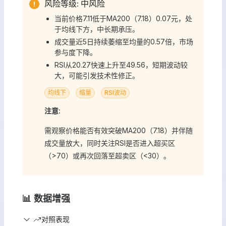
风险等级: 中风险
当前价格7.11低于MA200（7.18）0.07元，处
于均线下方，中长期承压。
成交量近5日持续萎缩至均量的0.57倍，市场
参与度下降。
RSI从20.27快速上升至49.56，短期波动较
大，可能引发技术性修正。
均线下
缩量
RSI波动
注意:
需观察价格能否有效突破MA200（7.18）并伴随
成交量放大，同时关注RSI是否进入超买区
（>70）或再次回落至超卖区（<30）。
📊 数据增强
对照表现