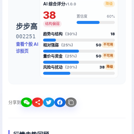
AI 综合评分
降级
v1.0.0
38
置信度
60%
结构偏弱
步步高
趋势与结构
(30%)
18
002251
查看个股 AI
相对强弱
(25%)
50
不可用
诊股页
量价与资金
(25%)
50
不可用
风险与扰动
(20%)
38
降级
分享到