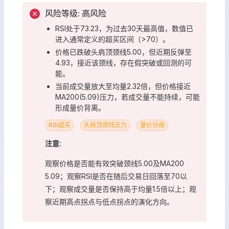
风险等级: 高风险
RSI处于73.23，为过去30天最高值，数值已
进入通常定义的超买区间（>70）。
价格已跌破头肩顶颈线5.00，但近期反弹至
4.93，接近该颈线，存在假突破或回测的可
能。
当前成交量放大至均量2.32倍，但价格接近
MA200(5.09)压力，若成交量不能持续，可能
形成量价背离。
RSI超买
头肩顶颈线压力
量价分歧
注意:
观察价格是否能有效突破颈线5.00及MA200
5.09；观察RSI是否在随后交易日回落至70以
下；观察成交量是否保持高于均量1.5倍以上；观
察近期高点拐点与低点拐点的演化方向。