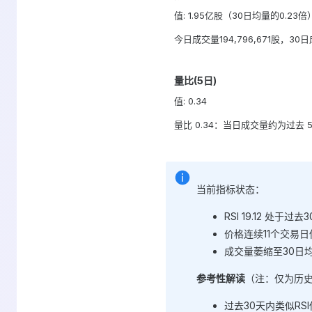
值: 1.95亿股（30日均量的0.23倍
今日成交量194,796,671股，
量比(5日)
值: 0.34
量比 0.34：当日成交量约为过去 
当前指标状态：
RSI 19.12 处于
价格连续11个交易日
成交量萎缩至30日
参考性解读
（注：仅为历
过去30天内类似RS