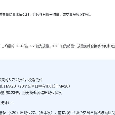
）
30日成交量均量比值0.23，连续多日低于均量，成交量呈收缩趋势。
5 日均量的 0.34 倍。≥2 视为放量，<0.8 视为缩量；放量需结合换手率判
过去30天的6.7%分位，极端低位
低于MA20（20个交易日中有11天低于MA20）
均量的0.23倍，历史类似萎缩出现过多次
史统计）：
I低位（<20）出现过2次（含本次），前1次发生后5个交易日价格波动区间