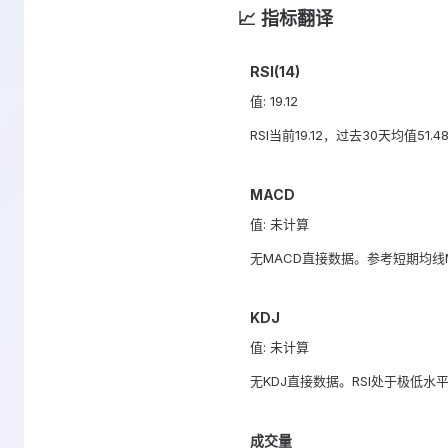
📈 指标翻译
RSI(14)
值: 19.12
RSI当前19.12，过去30天均值51
MACD
值: 未计算
无MACD直接数据。参考短期均线MA5
KDJ
值: 未计算
无KDJ直接数据。RSI处于极低水
成交量