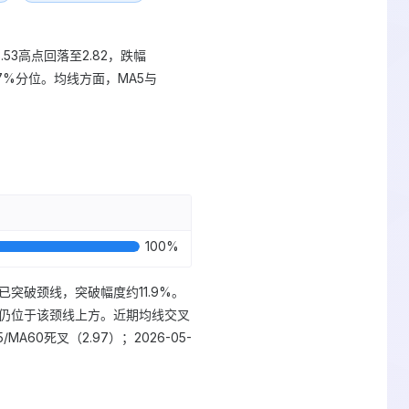
从3.53高点回落至2.82，跌幅
.7%分位。均线方面，MA5与
100
%
.82已突破颈线，突破幅度约11.9%。
格2.82仍位于该颈线上方。近期均线交叉
5/MA60死叉（2.97）；2026-05-