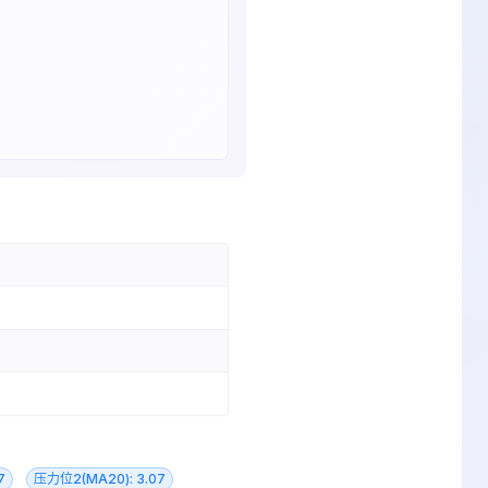
7
压力位2(MA20): 3.07