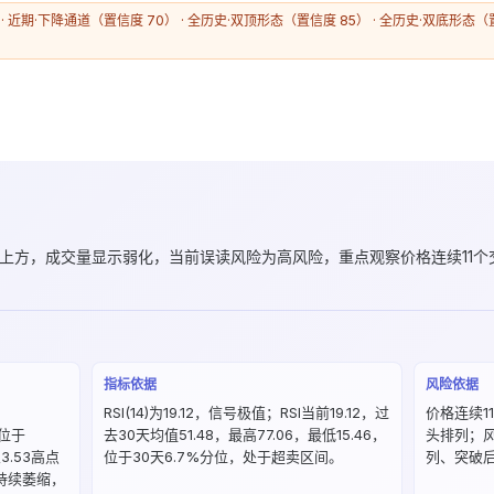
· 近期·下降通道（置信度 70） · 全历史·双顶形态（置信度 85） · 全历史·双底形
0 上方，成交量显示弱化，当前误读风险为高风险，重点观察价格连续11个
指标依据
风险依据
RSI(14)为19.12，信号极值；RSI当前19.12，过
价格连续1
，位于
去30天均值51.48，最高77.06，最低15.46，
头排列；
3.53高点
位于30天6.7%分位，处于超卖区间。
列、突破
量持续萎缩，