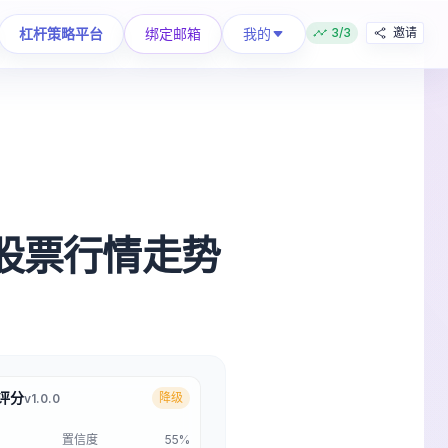
我的
杠杆策略平台
绑定邮箱
3/3
邀请
8 股票行情走势
合评分
降级
v1.0.0
置信度
55%