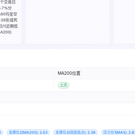
多个交易日
6.7%分
A60均呈空
-26形成死
位1(近期低
A200)
MA200位置
上方
8
支撑位2(MA200): 2.63
支撑位3(双底低点): 2.38
压力位1(MA5): 2.8