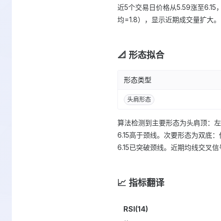
近5个交易日价格从5.59涨至6.15
均=1.8），显示近期成交量扩大。
📐 形态拟合
形态类型
头肩形态
算法检测到主要形态为头肩顶：左肩4.14
6.15高于颈线。次要形态为双底：低点
6.15已突破颈线。近期均线交叉信号：20
📈 指标翻译
RSI(14)