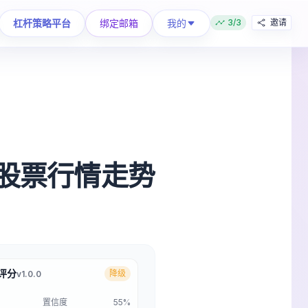
我的
杠杆策略平台
绑定邮箱
3/3
邀请
5 股票行情走势
合评分
降级
v1.0.0
置信度
55%