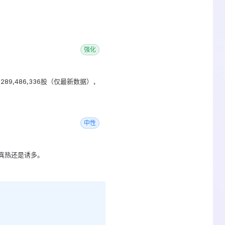
强化
,289,486,336股（仅最新数据），
中性
断是真热还是诱多。