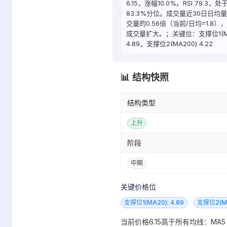
6.15，涨幅10.0%。RSI 79.3，
83.3%分位。成交量近30日日均
交量的0.56倍（当前/日均=1.8）
成交量扩大。；关键位：支撑位1(MA
4.89，支撑位2(MA200) 4.22
📊 结构快照
结构类型
上升
阶段
中期
关键价格位
支撑位1(MA20): 4.89
支撑位2(MA
当前价格6.15高于所有均线：MA5 5.