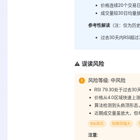
价格连续20个交易日
成交量较30日均量放
参考性解读
（注：仅为历
过去30天内RSI超
⚠️ 误读风险
风险等级: 中风险
RSI 79.30处于过去
价格从4.0区域快速上涨
算法检测到头肩顶形态
近期成交量虽放大，但单
RSI高位
短期涨幅大
注意: