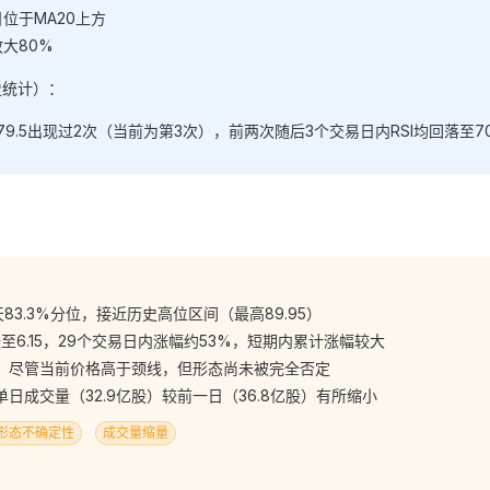
位于MA20上方
大80%
史统计）：
过79.5出现过2次（当前为第3次），前两次随后3个交易日内RSI均回落至7
30天83.3%分位，接近历史高位区间（最高89.95）
至6.15，29个交易日内涨幅约53%，短期内累计涨幅较大
，尽管当前价格高于颈线，但形态尚未被完全否定
日成交量（32.9亿股）较前一日（36.8亿股）有所缩小
形态不确定性
成交量缩量