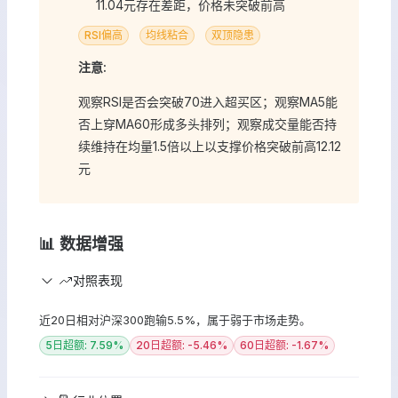
11.04元存在差距，价格未突破前高
RSI偏高
均线粘合
双顶隐患
注意:
观察RSI是否会突破70进入超买区；观察MA5能
否上穿MA60形成多头排列；观察成交量能否持
续维持在均量1.5倍以上以支撑价格突破前高12.12
元
📊 数据增强
对照表现
近20日相对沪深300跑输5.5%，属于弱于市场走势。
5日超额: 7.59%
20日超额: -5.46%
60日超额: -1.67%