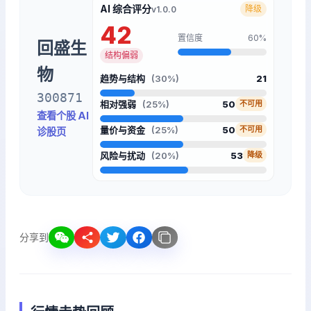
AI 综合评分
降级
v1.0.0
42
置信度
60%
回盛生
结构偏弱
物
趋势与结构
(30%)
21
300871
相对强弱
(25%)
50
不可用
查看个股 AI
量价与资金
(25%)
50
不可用
诊股页
风险与扰动
(20%)
53
降级
分享到