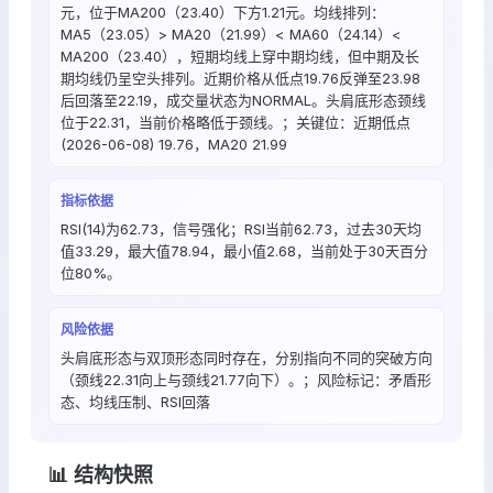
元，位于MA200（23.40）下方1.21元。均线排列：
MA5（23.05）> MA20（21.99）< MA60（24.14）<
MA200（23.40），短期均线上穿中期均线，但中期及长
期均线仍呈空头排列。近期价格从低点19.76反弹至23.98
后回落至22.19，成交量状态为NORMAL。头肩底形态颈线
位于22.31，当前价格略低于颈线。；关键位：近期低点
(2026-06-08) 19.76，MA20 21.99
指标依据
RSI(14)为62.73，信号强化；RSI当前62.73，过去30天均
值33.29，最大值78.94，最小值2.68，当前处于30天百分
位80%。
风险依据
头肩底形态与双顶形态同时存在，分别指向不同的突破方向
（颈线22.31向上与颈线21.77向下）。；风险标记：矛盾形
态、均线压制、RSI回落
📊 结构快照