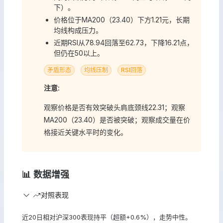
下）。
价格位于MA200（23.40）下方1.21元，长期
均线构成压力。
近期RSI从78.94回落至62.73，下降16.21点，
但仍在50以上。
矛盾形态
均线压制
RSI回落
注意:
观察价格是否有效突破头肩底颈线22.31；观察
MA200（23.40）是否被突破；观察成交量在价
格接近关键水平时的变化。
📊 数据增强
对照表现
近20日相对沪深300表现持平（超额+0.6%），走势中性。