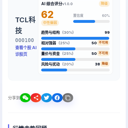
AI 综合评分
降级
v1.0.0
62
置信度
60%
TCL科
中性偏弱
技
趋势与结构
(30%)
99
000100
相对强弱
(25%)
50
不可用
查看个股 AI
量价与资金
(25%)
50
不可用
诊股页
风险与扰动
(20%)
38
降级
分享到