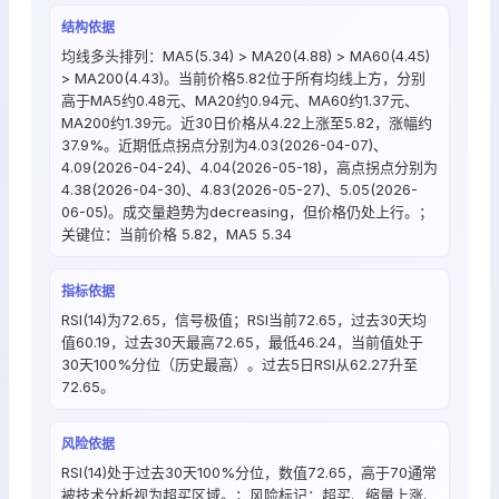
结构依据
均线多头排列：MA5(5.34) > MA20(4.88) > MA60(4.45)
> MA200(4.43)。当前价格5.82位于所有均线上方，分别
高于MA5约0.48元、MA20约0.94元、MA60约1.37元、
MA200约1.39元。近30日价格从4.22上涨至5.82，涨幅约
37.9%。近期低点拐点分别为4.03(2026-04-07)、
4.09(2026-04-24)、4.04(2026-05-18)，高点拐点分别为
4.38(2026-04-30)、4.83(2026-05-27)、5.05(2026-
06-05)。成交量趋势为decreasing，但价格仍处上行。；
关键位：当前价格 5.82，MA5 5.34
指标依据
RSI(14)为72.65，信号极值；RSI当前72.65，过去30天均
值60.19，过去30天最高72.65，最低46.24，当前值处于
30天100%分位（历史最高）。过去5日RSI从62.27升至
72.65。
风险依据
RSI(14)处于过去30天100%分位，数值72.65，高于70通常
被技术分析视为超买区域。；风险标记：超买、缩量上涨、