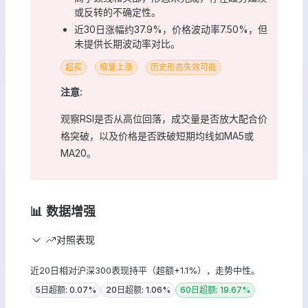
或反转的不确定性。
近30日涨幅约37.9%，价格波动率7.50%，但
未提供长期波动率对比。
超买
缩量上涨
历史形态失效可能
注意:
观察RSI是否从高位回落，成交量是否放大配合价
格突破，以及价格是否跌破短期均线如MA5或
MA20。
📊 数据增强
对照表现
近20日相对沪深300表现持平（超额+1.1%），走势中性。
5日超额: 0.07%
20日超额: 1.06%
60日超额: 19.67%