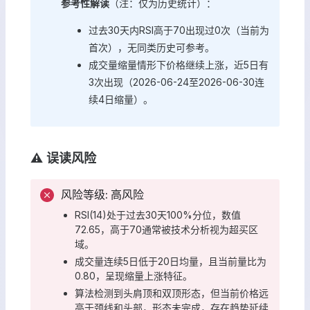
参考性解读
（注：仅为历史统计）：
过去30天内RSI高于70出现过0次（当前为
首次），无同类历史可参考。
成交量缩量情形下价格继续上涨，近5日有
3次出现（2026-06-24至2026-06-30连
续4日缩量）。
⚠️ 误读风险
风险等级: 高风险
RSI(14)处于过去30天100%分位，数值
72.65，高于70通常被技术分析视为超买区
域。
成交量连续5日低于20日均量，且当前量比为
0.80，呈现缩量上涨特征。
算法检测到头肩顶和双顶形态，但当前价格远
高于颈线和头部，形态未完成，存在趋势延续