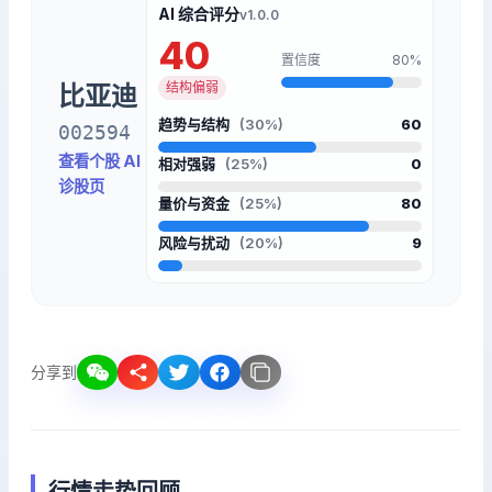
AI 综合评分
v1.0.0
40
置信度
80%
结构偏弱
比亚迪
趋势与结构
(30%)
60
002594
查看个股 AI
相对强弱
(25%)
0
诊股页
量价与资金
(25%)
80
风险与扰动
(20%)
9
分享到