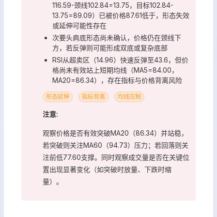
116.59-颈线102.84=13.75，目标102.84-
13.75=89.09）已被价格87.61低于，形态失效
或延伸可能性存在
次要头肩底形态尚未确认，价格仍在颈线下
方，若反弹则可能形成双底或复杂底部
RSI从超卖区（14.96）快速反弹至43.6，但价
格尚未有效站上短期均线（MA5=84.00，
MA20=86.34），存在指标与价格背离风险
形态延伸
指标背离
均线压制
注意:
观察价格是否有效突破MA20（86.34）并站稳，
若突破则关注MA60（94.73）压力；若回落则关
注前低77.60支撑。同时观察成交量是否在关键位
置出现显著变化（如突破时放量、下跌时缩
量）。