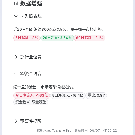
📊 数据增强
对照表现
近20日相对沪深300跑赢3.5%，属于强于市场走势。
5日超额: -8%
20日超额: 3.54%
60日超额: -3.1%
行业位置
资金语言
缩量且净流出，市场观望情绪浓厚。
今日净流入: -1.63亿
5日净流入: -16.4亿
量比: 0.87
资金语义: 缩量观望
事件提醒
数据来源: Tushare Pro | 更新时间: 08/07 下午03:22