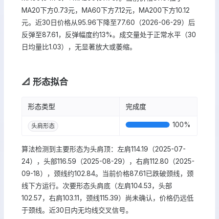
MA20下方0.73元，MA60下方7.12元，MA200下方10.12
元。近30日价格从95.96下降至77.60（2026-06-29）后
反弹至87.61，反弹幅度约13%。成交量处于正常水平（30
日均量比1.03），无显著放大或萎缩。
📐 形态拟合
形态类型
完成度
100
%
头肩形态
算法检测到主要形态为头肩顶：左肩114.19（2025-07-
24），头部116.59（2025-08-29），右肩112.80（2025-
09-18），颈线约102.84。当前价格87.61已跌破颈线，颈
线下方运行。次要形态头肩底（左肩104.53，头部
102.57，右肩103.11，颈线115.39）尚未确认，价格仍远低
于颈线。近30日内无均线交叉信号。