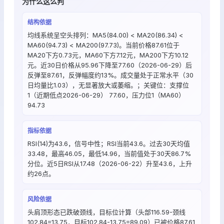
为什么这么判
结构依据
均线系统呈空头排列：MA5(84.00) < MA20(86.34) <
MA60(94.73) < MA200(97.73)。当前价格87.61位于
MA20下方0.73元，MA60下方7.12元，MA200下方10.12
元。近30日价格从95.96下降至77.60（2026-06-29）后
反弹至87.61，反弹幅度约13%。成交量处于正常水平（30
日均量比1.03），无显著放大或萎缩。；关键位：支撑位
1（近期低点2026-06-29） 77.60，压力位1（MA60）
94.73
指标依据
RSI(14)为43.6，信号中性；RSI当前43.6。过去30天均值
33.48，最高46.05，最低14.96，当前值处于30天86.7%
分位。近5日RSI从17.48（2026-06-22）升至43.6，上升
约26点。
风险依据
头肩顶形态已跌破颈线，目标位计算（头部116.59-颈线
102.84=13.75，目标102.84-13.75=89.09）已被价格87.61