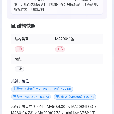
低于，形态失效或延伸可能性存在；风险标记：形态延伸、
指标背离、均线压制
📊 结构快照
结构类型
MA200位置
下降
下方
阶段
中期
关键价格位
支撑位1（近期低点2026-06-29）: 77.60
压力位1（MA60）: 94.73
压力位2（MA200）: 97.73
均线系统呈空头排列：MA5(84.00) < MA20(86.34) <
MA60(94.73) < MA200(97.73)。当前价格87.61位于