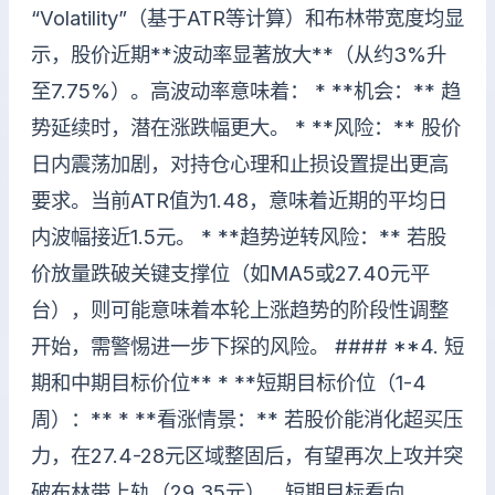
“Volatility”（基于ATR等计算）和布林带宽度均显
示，股价近期**波动率显著放大**（从约3%升
至7.75%）。高波动率意味着： * **机会：** 趋
势延续时，潜在涨跌幅更大。 * **风险：** 股价
日内震荡加剧，对持仓心理和止损设置提出更高
要求。当前ATR值为1.48，意味着近期的平均日
内波幅接近1.5元。 * **趋势逆转风险：** 若股
价放量跌破关键支撑位（如MA5或27.40元平
台），则可能意味着本轮上涨趋势的阶段性调整
开始，需警惕进一步下探的风险。 #### **4. 短
期和中期目标价位** * **短期目标价位（1-4
周）：** * **看涨情景：** 若股价能消化超买压
力，在27.4-28元区域整固后，有望再次上攻并突
破布林带上轨（29.35元），短期目标看向