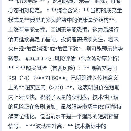
**“价跌量缩”** ，说明抛压并未集中涌现，持股
心态相对稳定。 * **综合含义：** 当前的成交量
模式是**典型的多头趋势中的健康量价结构**。
上涨有量能支撑，回调无量能恐慌，这为后续行
情的延续奠定了基础。投资者需持续关注，若未
来出现“放量滞涨”或“放量下跌”，则可能预示趋势
转变。 #### **3. 风险评估（包含波动率分析）
** * **超买风险（首要风险）：** 最新交易日
RSI（14）为**71.60**，已明确进入传统意义
上的**超买区间（>70）**。这表明股价在短期
内上涨过快，积累了大量的获利盘，技术性回调
的风险正在急剧增加。虽然强势市场中RSI可能持
续高位钝化，但当前水平是一个强烈的短期预警
信号。 * **波动率升高：** 技术指标中的