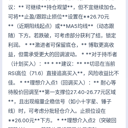
议：** 可继续**持仓观望**，但不宜继续加仓。
可将**止盈/跟踪止损位**设置在**26.70元
**（近期阳线起点）或**MA5均线**（动态跟
随）下方。若跌破，可考虑部分获利了结，锁定
利润。 * **激进者可保留底仓，** 博取更高收
益，但需承受更大的回调波动。 * **对于持币者
（计划买入）：** * **建议：** **切忌在当前
RSI高位（71.6）直接追高买入**，风险收益比不
佳。 * **理想介入点1（回调买入）：** 耐心等
待股价回调至**第一支撑位27.40-26.77元区域
**，且出现缩量企稳信号（如小十字星、锤子
线）时，可考虑分批轻仓介入。止损位设在
**26.00元**下方。 * **理想介入点2（突破回