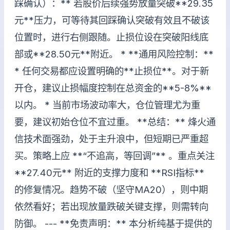
踩确认）：** 若股价后续强势放量突破**29.35
元**压力，可等待其回踩确认突破有效且不破该
位置时，进行右侧跟随。止损位设在突破阳线底
部或**28.50元**附近。 * **通用风险控制：**
* 任何交易都应设置明确的**止损位**。对于新
开仓，建议止损幅度控制在总资金的**5-8%**
以内。 * 当前市场波动率大，仓位管理尤为重
要，建议初始仓位不宜过重。 **总结：** 烽火通
信技术面强劲，处于主升浪中，但短期已严重超
买。策略上应 **“不追高，等回调”** 。重点关注
**27.40元** 附近的支撑力度和 **RSI指标**
的修复情况。趋势不破（坚守MA20），则中期
依然看好；若出现放量跌破关键支撑，则需转向
防御。 --- **免责声明：** 本分析纯基于提供的