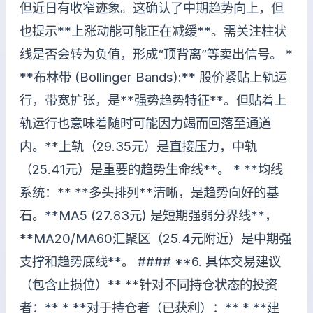
但近日有收窄迹象。这确认了中期趋势向上，但
也提示**上涨动能可能正在减缓**。需关注柱状
线是否会转为负值，形成“顶背离”等卖出信号。 *
**布林带 (Bollinger Bands):** 股价紧贴上轨运
行，带宽扩张，是**强势趋势特征**。但贴着上
轨运行也意味着随时可能因力竭而回落至通道
内。**上轨（29.35元）是直接压力，中轨
（25.41元）是重要的趋势生命线**。 * **均线
系统：** **多头排列**清晰，是趋势向好的基
石。**MA5 (27.83元) 是短期强弱分界线**，
**MA20/MA60汇聚区（25.4元附近）是中期强
支撑和趋势底线**。 #### **6. 具体交易建议
（包含止损位）** **针对不同持仓状态的投资
者：** * **对于持仓者（已获利）：** * **建