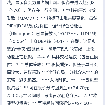
域，显示多头力量占据上风。但尚未进入超买区
（>70），仍存在上行空间。 * **移动平均收敛
发散（MACD）：** 指标已出现关键变化。虽然
DIF和DEA线仍为负值，但**绿色动能柱
（Histogram）已显著放大至0.117**，且DIF线
（-0.054）上穿DEA线（-0.171）在即。这是典
型的“金叉”酝酿信号，预示下跌动能衰竭，上涨
动能正在积聚。 ### 6. 具体交易建议（包含止损
位） * **总体策略：** 积极看多，但鉴于单日涨
幅较大，建议采取 **“逢低布局，分批介入”** 的
策略，避免追高。 * **入场时机：** 1. **激进型
投资者：** 可在股价分时回调至**24.70元 -
25.00元**区间时，考虑首次轻仓介入。 2. **稳
健型投资者：** 等待股价回踩确认**24.50 -