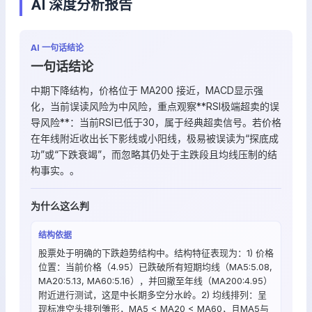
AI 深度分析报告
AI 一句话结论
一句话结论
中期下降结构，价格位于 MA200 接近，MACD显示强
化，当前误读风险为中风险，重点观察**RSI极端超卖的误
导风险**：当前RSI已低于30，属于经典超卖信号。若价格
在年线附近收出长下影线或小阳线，极易被误读为“探底成
功”或“下跌衰竭”，而忽略其仍处于主跌段且均线压制的结
构事实。。
为什么这么判
结构依据
股票处于明确的下跌趋势结构中。结构特征表现为：1) 价格
位置：当前价格（4.95）已跌破所有短期均线（MA5:5.08,
MA20:5.13, MA60:5.16），并回撤至年线（MA200:4.95）
附近进行测试，这是中长期多空分水岭。2) 均线排列：呈
现标准空头排列雏形，MA5 < MA20 < MA60，且MA5与