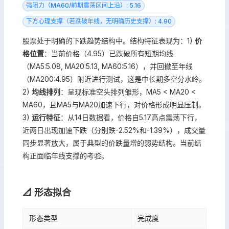
强阻力（MA60/前期震荡区间上沿）: 5.16
下方心理支撑（若跌破年线，无明确历史支撑）: 4.90
股票处于明确的下跌趋势结构中。结构特征表现为：1)
价
格位置
：当前价格（4.95）已跌破所有短期均线
（MA5:5.08, MA20:5.13, MA60:5.16），并回撤至年线
（MA200:4.95）附近进行测试，这是中长期多空分水岭。
2)
均线排列
：呈现标准空头排列雏形，MA5 < MA20 <
MA60，且MA5与MA20加速下行，对价格形成明显压制。
3)
运行特征
：从14日数据看，价格自5.17高点震荡下行，
近两日出现加速下跌（分别跌-2.52%和-1.39%），成交量
同步显著放大，属于典型的价跌量增的弱势结构。当前结
构正面临年线支撑的考验。
📐 形态拟合
形态类型
完成度