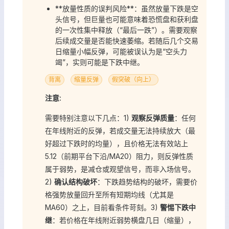
**放量性质的误判风险**：虽然放量下跌是空
头信号，但巨量也可能意味着恐慌盘和获利盘
的一次性集中释放（“最后一跌”）。需要观察
后续成交量是否能快速萎缩。若随后几个交易
日缩量小幅反弹，可能被误认为是“空头力
竭”，实则可能是下跌中继。
背离
缩量反弹
假突破（向上）
注意:
需要特别注意以下几点：1)
观察反弹质量
：任何
在年线附近的反弹，若成交量无法持续放大（最
好超过下跌时的均量），且价格无法有效站上
5.12（前期平台下沿/MA20）阻力，则反弹性质
属于弱势，是减仓或观望信号，而非入场信号。
2)
确认结构破坏
：下跌趋势结构的破坏，需要价
格强势放量回升至所有短期均线（尤其是
MA60）之上，目前看条件苛刻。3)
警惕下跌中
继
：若价格在年线附近弱势横盘几日（缩量），