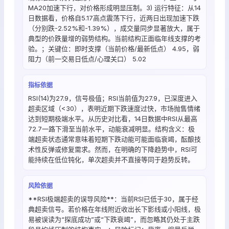
MA20加速下行，对价格形成明显压制。3) 运行特征：从14
日数据看，价格自5.17高点震荡下行，近两日出现加速下跌
（分别跌-2.52%和-1.39%），成交量同步显著放大，属于
典型的价跌量增的弱势结构。当前结构正面临年线支撑的考
验。；关键位：即时支撑（当前价格/最新低点） 4.95，弱
阻力（前一交易日低点/心理关口） 5.02
指标依据
RSI(14)为27.9，信号极值；RSI当前值为27.9，已深度进入
超卖区域（<30），表明近期下跌速度过快，市场抛售情绪
达到短期极端水平。从历史对比看，14日数据中RSI从最高
72.7一路下滑至当前水平，动能衰减明显。结构含义：极
端超卖状态通常意味着短期下跌动能可能面临衰竭，酝酿技
术性反弹或修复需求。然而，在明确的下降趋势中，RSI可
能持续在低位钝化，单次超卖并不直接等同于趋势反转。
风险依据
**RSI极端超卖的误导风险**：当前RSI已低于30，属于经
典超卖信号。若价格在年线附近收出长下影线或小阳线，极
易被误读为“探底成功”或“下跌衰竭”，而忽略其仍处于主跌