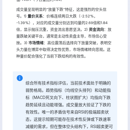
成交量呈现明显的“放量下跌”特征，这是强烈的空头信
号。1)
量价关系
：价格连续两日大跌（-2.52%，
-1.39%），对应的成交量分别达到均量的2.69倍和1.84
倍，显示抛压沉重，资金流出意愿坚决。2)
资金流向
：放
量跌破关键平台，通常是主动性卖盘主导，市场信心受
挫。3)
市场情绪
：高位震荡后选择向下放量突破，表明空
头力量在博弈中取得决定性优势，市场情绪转向悲观。这
种量价配合强化了当前下跌结构的有效性。
综合所有技术指标评估，当前技术面处于明确的
弱势格局。趋势指标（均线空头排列）和动能指
标（MACD死叉向下、柱状图扩大）均指向下跌
趋势延续且动能增强。成交量放大验证了下跌的
有效性。唯一的矛盾信号来自RSI的极端超卖状
态，这提示短期可能存在技术性反弹或下跌速率
减缓的需求，但在整体空头结构下，RSI超卖更可