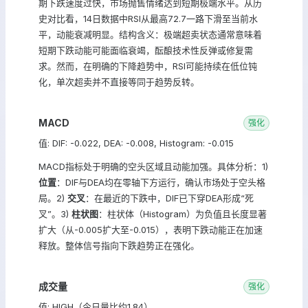
期下跌速度过快，市场抛售情绪达到短期极端水平。从历
史对比看，14日数据中RSI从最高72.7一路下滑至当前水
平，动能衰减明显。结构含义：极端超卖状态通常意味着
短期下跌动能可能面临衰竭，酝酿技术性反弹或修复需
求。然而，在明确的下降趋势中，RSI可能持续在低位钝
化，单次超卖并不直接等同于趋势反转。
MACD
强化
值: DIF: -0.022, DEA: -0.008, Histogram: -0.015
MACD指标处于明确的空头区域且动能加强。具体分析：1)
位置
：DIF与DEA均在零轴下方运行，确认市场处于空头格
局。2)
交叉
：在最近的下跌中，DIF已下穿DEA形成“死
叉”。3)
柱状图
：柱状体（Histogram）为负值且长度显著
扩大（从-0.005扩大至-0.015），表明下跌动能正在加速
释放。整体信号指向下跌趋势正在强化。
成交量
强化
值: HIGH（今日量比约1.84）