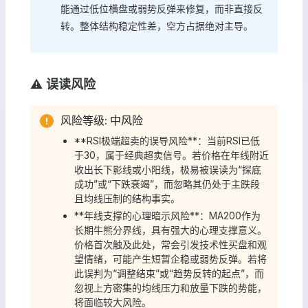
能通过低位横盘或弱势反弹来修复，而非直接反
转。整体结构稳定性差，空方占据绝对主导。
⚠️ 误读风险
风险等级: 中风险
**RSI极端超卖的误导风险**：当前RSI已低
于30，属于经典超卖信号。若价格在年线附近
收出长下影线或小阳线，极易被误读为“探底
成功”或“下跌衰竭”，而忽略其仍处于主跌段
且均线压制的结构事实。
**年线支撑的心理暗示风险**：MA200作为
长期牛熊分界线，具有强大的心理支撑意义。
价格首次触及此处，常会引发技术性买盘和观
望情绪，可能产生短暂企稳或弱势反弹。若将
此误判为“调整结束”或“趋势反转的起点”，而
忽视上方密集的均线压力和放量下跌的势能，
将面临较大风险。