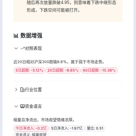
随后再次放量跌破4.95，则意味着下跌中继形态
形成，下跌空间可能被打开。
📊 数据增强
对照表现
近20日相对沪深300跑输8.8%，属于弱于市场走势。
5日超额: -5.12%
20日超额: -8.85%
60日超额: -15.38%
行业位置
资金语言
缩量且净流出，市场观望情绪浓厚。
今日净流入: -0.2亿
5日净流入: -1.97亿
量比: 0.51
资金语义: 缩量观望