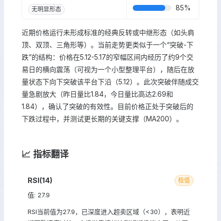
85
%
无明显形态
近期价格运行未形成标准的经典反转或中继形态（如头肩
顶、双顶、三角形等）。当前走势更类似于一个“突破-下
跌”的结构：价格在5.12-5.17的窄幅区间内经历了约9个交
易日的横向震荡（可视为一个小型整理平台），随后在放
量状态下向下突破该平台下沿（5.12）。此次突破伴随成交
量急剧放大（昨日量比1.84，今日量比高达2.69和
1.84），确认了突破的有效性。目前价格正处于突破后的
下跌过程中，并测试更长期的关键支撑（MA200）。
📈 指标翻译
RSI(14)
极值
值: 27.9
RSI当前值为27.9，已深度进入超卖区域（<30），表明近