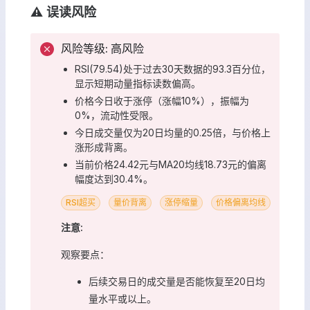
⚠️ 误读风险
风险等级: 高风险
RSI(79.54)处于过去30天数据的93.3百分位，
显示短期动量指标读数偏高。
价格今日收于涨停（涨幅10%），振幅为
0%，流动性受限。
今日成交量仅为20日均量的0.25倍，与价格上
涨形成背离。
当前价格24.42元与MA20均线18.73元的偏离
幅度达到30.4%。
RSI超买
量价背离
涨停缩量
价格偏离均线
注意:
观察要点：
后续交易日的成交量是否能恢复至20日均
量水平或以上。