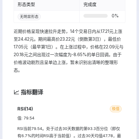
形态类型
完成度
0
%
无明显形态
近期价格呈现快速拉升走势，14个交易日内从17.21元上涨
至24.42元。期间最高价23.22元（倒数第3日），最低价
17.05元（最早第1日）。在上涨过程中，价格在22.09元与
20.18元之间出现过一次幅度为-8.65%的单日回调。由于
价格波动剧烈且呈单边上涨，暂未识别出清晰的整理形
态。
📈 指标翻译
RSI(14)
极值
值: 79.54
RSI当前79.54。处于过去30天数据的第93.3百分位（即仅
有6.7%的时间RSI高于当前值）。过去30天均值47.78，最