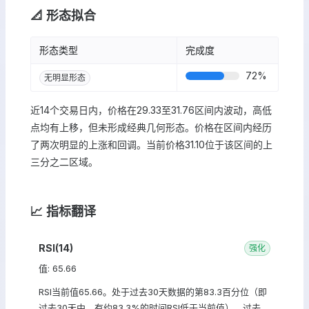
📐 形态拟合
形态类型
完成度
72
%
无明显形态
近14个交易日内，价格在29.33至31.76区间内波动，高低
点均有上移，但未形成经典几何形态。价格在区间内经历
了两次明显的上涨和回调。当前价格31.10位于该区间的上
三分之二区域。
📈 指标翻译
RSI(14)
强化
值: 65.66
RSI当前值65.66。处于过去30天数据的第83.3百分位（即
过去30天中，有约83.3%的时间RSI低于当前值）。过去