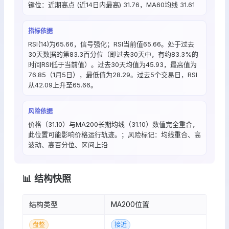
键位：近期高点 (近14日内最高) 31.76，MA60均线 31.61
指标依据
RSI(14)为65.66，信号强化；RSI当前值65.66。处于过去
30天数据的第83.3百分位（即过去30天中，有约83.3%的
时间RSI低于当前值）。过去30天均值为45.93，最高值为
76.85（1月5日），最低值为28.29。过去5个交易日，RSI
从42.09上升至65.66。
风险依据
价格（31.10）与MA200长期均线（31.10）数值完全重合，
此位置可能影响价格运行轨迹。；风险标记：均线重合、高
波动、高百分位、区间上沿
📊 结构快照
结构类型
MA200位置
盘整
接近