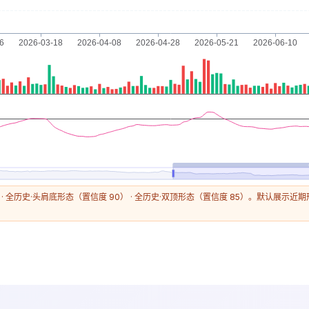
 · 全历史·头肩底形态（置信度 90） · 全历史·双顶形态（置信度 85）。默认展示