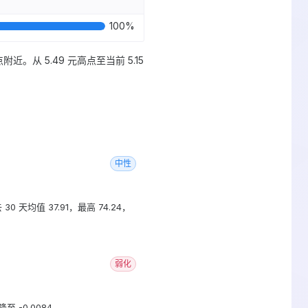
100
%
近。从 5.49 元高点至当前 5.15
中性
0 天均值 37.91，最高 74.24，
弱化
 降至 -0.0084。