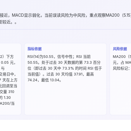
接近，MACD显示弱化，当前误读风险为中风险，重点观察MA200（5.15）与 
间距较近。。
指标依据
风险依据
32）下方
RSI(14)为50.55，信号中性；RSI 当前
MA200（5
0.05 元，
50.55。处于过去 30 天数据的第 73.3 百分
元，占 MA
，与
位（即过去 30 天中 73.3% 的时间 RSI 低于
风险标记
 个交易日中，
当前值）。过去 30 天均值 37.91，最高
，7 天在上方
74.24，最低 13.04。
 元回调至当
交量 310
1.30
200/当