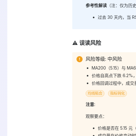
参考性解读
（注：仅为历
过去 30 天内，当 R
⚠️ 误读风险
风险等级: 中风险
MA200（5.15）与 MA
价格自高点下跌 6.2%，
价格回调过程中，成交量
均线粘合
指标钝化
注意:
观察要点：
价格是否在 5.15
成交量在价格变动时