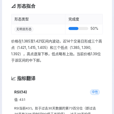
📐 形态拟合
形态类型
完成度
50
%
无明显形态
价格在1.385至1.421区间内波动，近14个交易日形成三个高
点（1.421, 1.415, 1.405）和三个低点（1.385, 1.390,
1.392），高点逐渐下移，低点略有上抬。当前价格1.39位
于该区间的中下部。
📈 指标翻译
RSI(14)
中性
值: 43.1
RSI当前43.1。处于过去30天数据的第73百分位（即过去