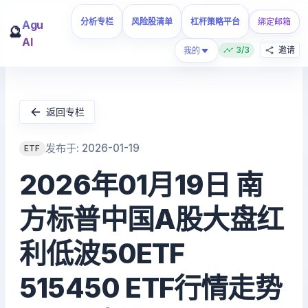
分析专栏
风险股清单
杠杆策略平台
绑定邮箱
Agu
🔮
AI
3/3
邀请
我的
返回专栏
发布于: 2026-01-19
ETF
2026年01月19日 南
方标普中国A股大盘红
利低波50ETF
515450 ETF行情走势