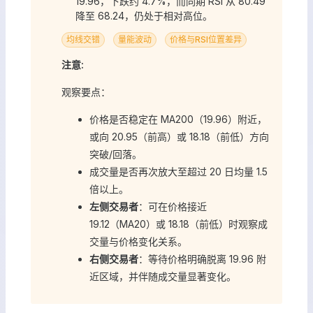
19.96，下跌约 4.7%，而同期 RSI 从 80.49
降至 68.24，仍处于相对高位。
均线交错
量能波动
价格与RSI位置差异
注意:
观察要点：
价格是否稳定在 MA200（19.96）附近，
或向 20.95（前高）或 18.18（前低）方向
突破/回落。
成交量是否再次放大至超过 20 日均量 1.5
倍以上。
左侧交易者
：可在价格接近
19.12（MA20）或 18.18（前低）时观察成
交量与价格变化关系。
右侧交易者
：等待价格明确脱离 19.96 附
近区域，并伴随成交量显著变化。