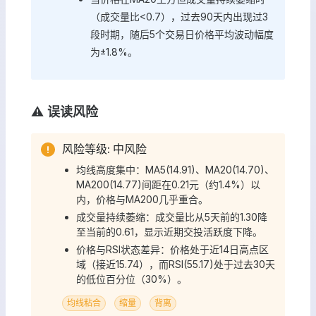
（成交量比<0.7），过去90天内出现过3
段时期，随后5个交易日价格平均波动幅度
为±1.8%。
⚠️ 误读风险
风险等级: 中风险
均线高度集中：MA5(14.91)、MA20(14.70)、
MA200(14.77)间距在0.21元（约1.4%）以
内，价格与MA200几乎重合。
成交量持续萎缩：成交量比从5天前的1.30降
至当前的0.61，显示近期交投活跃度下降。
价格与RSI状态差异：价格处于近14日高点区
域（接近15.74），而RSI(55.17)处于过去30天
的低位百分位（30%）。
均线粘合
缩量
背离