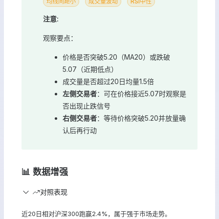
均线间距小
成交量波动
RSI中性
注意:
观察要点：
价格是否突破5.20（MA20）或跌破
5.07（近期低点）
成交量是否超过20日均量1.5倍
左侧交易者
：可在价格接近5.07时观察是
否出现止跌信号
右侧交易者
：等待价格突破5.20并放量确
认后再行动
📊 数据增强
对照表现
近20日相对沪深300跑赢2.4%，属于强于市场走势。