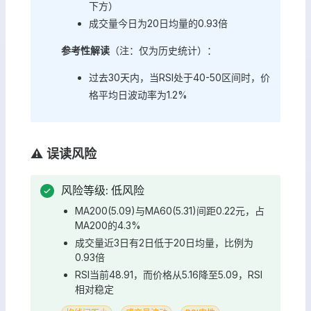
下方）
成交量今日为20日均量的0.93倍
参考性解读
（注：仅为历史统计）：
过去30天内，当RSI处于40-50区间时，价
格平均日波动率为1.2%
⚠️ 误读风险
风险等级: 低风险
MA200(5.09)与MA60(5.31)间距0.22元，占
MA200的4.3%
成交量近3日有2日低于20日均量，比例为
0.93倍
RSI当前48.91，而价格从5.16降至5.09，RSI
相对稳定