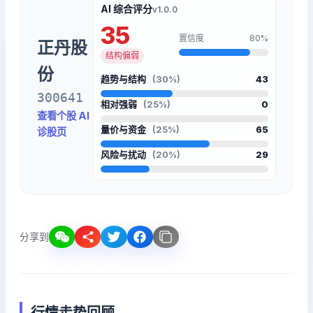
AI 综合评分
v1.0.0
35
置信度
80%
正丹股
结构偏弱
份
趋势与结构
(30%)
43
300641
相对强弱
(25%)
0
查看个股 AI
量价与资金
(25%)
65
诊股页
风险与扰动
(20%)
29
分享到