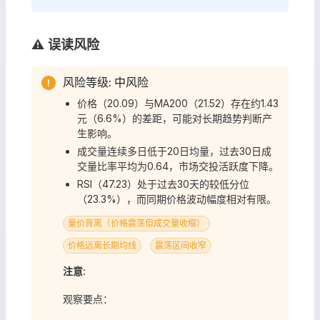
⚠️ 误读风险
风险等级: 中风险
价格（20.09）与MA200（21.52）存在约1.43
元（6.6%）的差距，可能对长期趋势判断产
生影响。
成交量连续多日低于20日均量，过去30日成
交量比率平均为0.64，市场交投活跃度下降。
RSI（47.23）处于过去30天的较低分位
（23.3%），而同期价格波动幅度相对有限。
量价背离（价格震荡但成交量收缩）
价格远离长期均线
震荡区间收窄
注意:
观察要点：