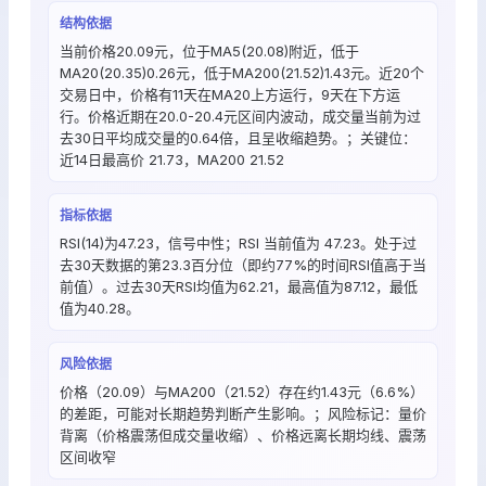
结构依据
当前价格20.09元，位于MA5(20.08)附近，低于
MA20(20.35)0.26元，低于MA200(21.52)1.43元。近20个
交易日中，价格有11天在MA20上方运行，9天在下方运
行。价格近期在20.0-20.4元区间内波动，成交量当前为过
去30日平均成交量的0.64倍，且呈收缩趋势。；关键位：
近14日最高价 21.73，MA200 21.52
指标依据
RSI(14)为47.23，信号中性；RSI 当前值为 47.23。处于过
去30天数据的第23.3百分位（即约77%的时间RSI值高于当
前值）。过去30天RSI均值为62.21，最高值为87.12，最低
值为40.28。
风险依据
价格（20.09）与MA200（21.52）存在约1.43元（6.6%）
的差距，可能对长期趋势判断产生影响。；风险标记：量价
背离（价格震荡但成交量收缩）、价格远离长期均线、震荡
区间收窄