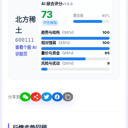
AI 综合评分
v1.0.0
73
置信度
80%
北方稀
中性偏强
土
趋势与结构
(30%)
100
600111
相对强弱
(25%)
100
查看个股 AI
量价与资金
(25%)
65
诊股页
风险与扰动
(20%)
9
分享到