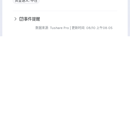
资金语义: 中性
事件提醒
数据来源: Tushare Pro | 更新时间: 08/10 上午08:05
免责声明：本分析报告由 AI 自动生成，基于技术面和基本面历
史数据，仅供参考，不构成任何投资建议。股市有风险，入市需
谨慎。
|
|
|
|
|
|
Sitemap
分析专栏
个股列表
风险股清单
判断验证说明
关于我们
建议意见