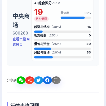
AI 综合评分
v1.0.0
19
置信度
80%
中央商
结构偏弱
场
趋势与结构
(30%)
15
600280
相对强弱
(25%)
0
查看个股 AI
量价与资金
(25%)
30
诊股页
风险与扰动
(20%)
33
分享到