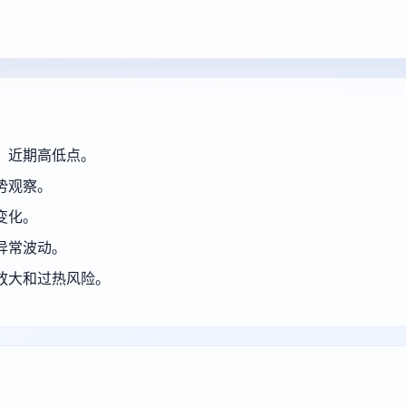
、近期高低点。
势观察。
变化。
异常波动。
放大和过热风险。